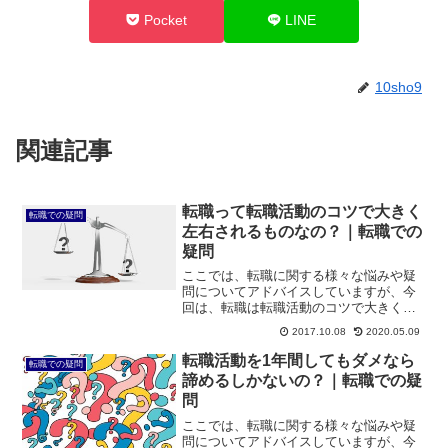
Pocket
LINE
10sho9
関連記事
転職って転職活動のコツで大きく
転職での疑問
左右されるものなの？｜転職での
疑問
ここでは、転職に関する様々な悩みや疑
問についてアドバイスしていますが、今
回は、転職は転職活動のコツで大きく左
右されるか、についてです。私のこのサ
2017.10.08
2020.05.09
イトもそうですし、それ以外の転職関連
のサイトでも同様ですが、転職希望者に
転職活動を1年間してもダメなら
転職での疑問
対して転職活動のコツを指...
諦めるしかないの？｜転職での疑
問
ここでは、転職に関する様々な悩みや疑
問についてアドバイスしていますが、今