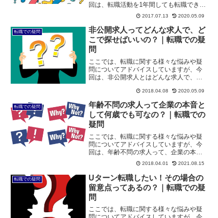
回は、転職活動を1年間しても転職できな
い場合についてです。今までの自分のキ
2017.07.13
2020.05.09
ャリアを活かした転職にチャレンジして
も、なかなか内定がもらえない場合もあ
非公開求人ってどんな求人で、ど
転職での疑問
ります。そういう時は、...
こで探せばいいの？｜転職での疑
問
ここでは、転職に関する様々な悩みや疑
問についてアドバイスしていますが、今
回は、非公開求人とはどんな求人で、ど
こで探せばいいのか、についてです。転
2018.04.08
2020.05.09
職活動を開始すると、どんな求人が登録
されているのか気になり、まずは転職サ
年齢不問の求人って企業の本音と
転職での疑問
イトで希望の求人がないか...
して何歳でも可なの？｜転職での
疑問
ここでは、転職に関する様々な悩みや疑
問についてアドバイスしていますが、今
回は、年齢不問の求人って、企業の本音
として本当に何歳でも採用されるか、に
2018.04.01
2021.08.15
ついてです。転職の際は、年齢を気にす
ることが多いものです。年齢が高ければ
Uターン転職したい！その場合の
転職での疑問
高いほど採用の確率は低く...
留意点ってあるの？｜転職での疑
問
ここでは、転職に関する様々な悩みや疑
問についてアドバイスしていますが、今