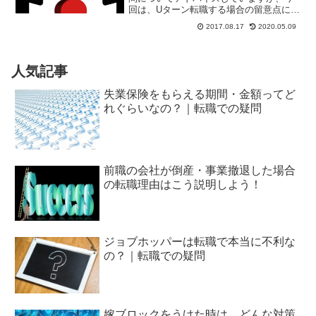
回は、Uターン転職する場合の留意点につ
いてです。大学入学のタイミングや、新
2017.08.17
2020.05.09
卒での就職時に首都圏に出てきた方も多
いと思います。都会には都会の良さがあ
りますが、数年経って、...
人気記事
失業保険をもらえる期間・金額ってど
れぐらいなの？｜転職での疑問
前職の会社が倒産・事業撤退した場合
の転職理由はこう説明しよう！
ジョブホッパーは転職で本当に不利な
の？｜転職での疑問
嫁ブロックをうけた時は、どんな対策