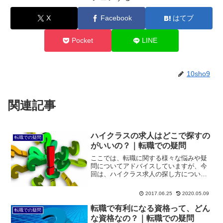
X
Facebook
はてブ
Pocket
LINE
10sho9
関連記事
ハイクラスの求人はどこで探すの
転職での疑問
がいいの？｜転職での疑問
ここでは、転職に関する様々な悩みや疑
問についてアドバイスしていますが、今
回は、ハイクラス求人の探し方について
です。ミドル世代で転職される方の中に
は、現職の年収も高く、転職対象がハイ
2017.06.25
2020.05.09
クラスの求人になる方も多いでしょう。
では、そういう求人はどこ...
転職で有利になる資格って、どん
転職での疑問
な資格なの？｜転職での疑問