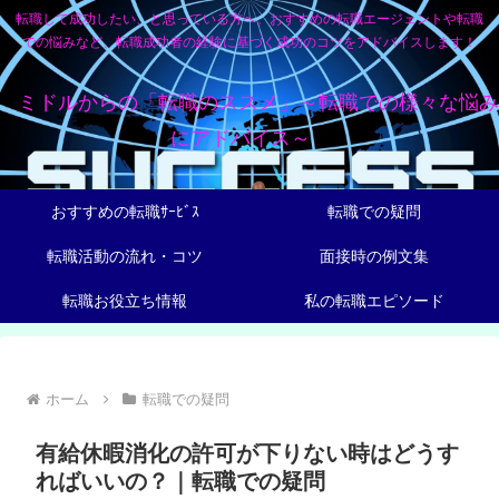
転職して成功したい、と思っている方へ。おすすめの転職エージェントや転職
での悩みなど、転職成功者の経験に基づく成功のコツをアドバイスします！
ミドルからの「転職のススメ」～転職での様々な悩み
にアドバイス～
おすすめの転職ｻｰﾋﾞｽ
転職での疑問
転職活動の流れ・コツ
面接時の例文集
転職お役立ち情報
私の転職エピソード
ホーム
転職での疑問
有給休暇消化の許可が下りない時はどうす
ればいいの？｜転職での疑問