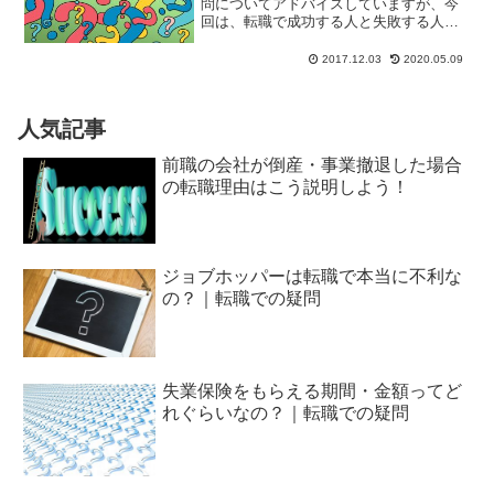
問についてアドバイスしていますが、今
回は、転職で成功する人と失敗する人の
違い、についてです。転職を実現するの
は結構大変です。書類選考を通過し、複
2017.12.03
2020.05.09
数回行われる面接を全てクリアしないと
内定を獲得できませんから...
人気記事
前職の会社が倒産・事業撤退した場合
の転職理由はこう説明しよう！
ジョブホッパーは転職で本当に不利な
の？｜転職での疑問
失業保険をもらえる期間・金額ってど
れぐらいなの？｜転職での疑問