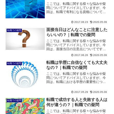
ここでは、転職に関する様々な悩みや疑
問についてアドバイスしていますが、今
回は、転職で有利になる資格についてで
す。転職を検討している方は、ライバル
がたくさんいる中で少しでも有利になる
2017.06.23
2020.05.09
ように、資格の取得を検討している方も
いらっしゃるのではないで...
面接当日はどんなことに注意した
転職での疑問
らいいの？｜転職での疑問
ここでは、転職に関する様々な悩みや疑
問についてアドバイスしていますが、今
回は、面接当日の注意点についてです。
転職活動において、面接は最も重要にな
2017.06.26
2020.05.09
ります。そのため、転職時の面接でよく
出る質問に対してしっかりと事前準備を
転職は学歴に自信なくても大丈夫
転職での疑問
して、転職活動で成功する...
なの？｜転職での疑問
ここでは、転職に関する様々な悩みや疑
問についてアドバイスしていますが、今
回は、転職における学歴の重要性につい
てです。現在勤務している会社に不満が
あり、転職したいと考えているけれど
2017.05.29
2020.05.09
も、行動に移せない人の中には、自分の
学歴に自信がない方もいらっ...
転職で成功する人と失敗する人は
転職での疑問
何が違うの？｜転職での疑問
ここでは、転職に関する様々な悩みや疑