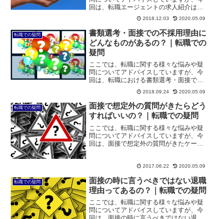
回は、転職エージェントの求人紹介はど
うやればもらえるのか、についてです。
2018.12.03
2020.05.09
今の職場の不満を社内で解決できず、転
職を決意した場合、転職活動を円滑に進
書類選考・面接での不採用理由に
転職での疑問
めるためには、転職のプロ...
どんなものがあるの？｜転職での
疑問
ここでは、転職に関する様々な悩みや疑
問についてアドバイスしていますが、今
回は、転職における書類選考・面接での
不採用理由にはどんなものがあるか、に
2018.09.24
2020.05.09
ついてです。転職活動をしている中で、
書類選考や面接の結果がメールで通知さ
面接で想定外の質問がきたらどう
転職での疑問
れてくると、見る前に少し...
すればいいの？｜転職での疑問
ここでは、転職に関する様々な悩みや疑
問についてアドバイスしていますが、今
回は、面接で想定外の質問がきたケース
についてです。転職時の面接対策は非常
に重要です。このサイトでも、転職時の
面接でよく出る質問を整理していますの
2017.06.22
2020.05.09
で、これについてはしっか...
面接の時に言うべきではない退職
転職での疑問
理由ってあるの？｜転職での疑問
ここでは、転職に関する様々な悩みや疑
問についてアドバイスしていますが、今
回は、面接の時に言うべきではない退職