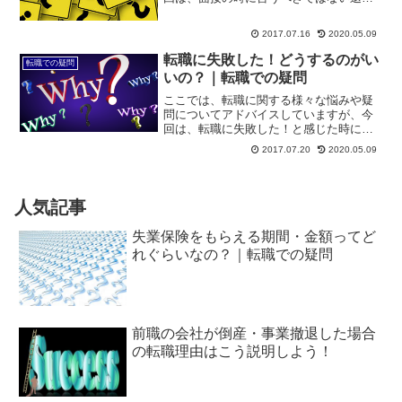
理由についてです。転職で最も重要視さ
れるのが面接です。その面接の中では、
2017.07.16
2020.05.09
必ず質問される項目がありますが、「退
職理由」もそのひとつです...
転職に失敗した！どうするのがい
転職での疑問
いの？｜転職での疑問
ここでは、転職に関する様々な悩みや疑
問についてアドバイスしていますが、今
回は、転職に失敗した！と感じた時にど
うするのがいいか、についてです。希望
2017.07.20
2020.05.09
条件を満たす求人に応募して、無事に書
類選考を通過し、その後の数回の面接も
クリアして、無事に内定を...
人気記事
失業保険をもらえる期間・金額ってど
れぐらいなの？｜転職での疑問
前職の会社が倒産・事業撤退した場合
の転職理由はこう説明しよう！